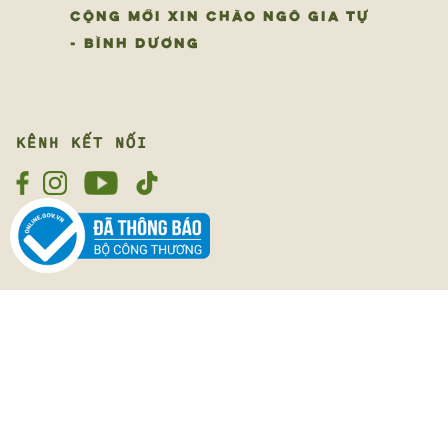
CỘNG MỚI XIN CHÀO NGÔ GIA TỰ
- BÌNH DƯƠNG
KÊNH KẾT NỐI
LUÔN LẮNG NGHE
Cộng rất mong được lắng nghe về trải nghiệm của bạn
ngày hôm nay
Cộng lắng nghe
Chúng tôi tôn trọng quyền riêng tư của bạn