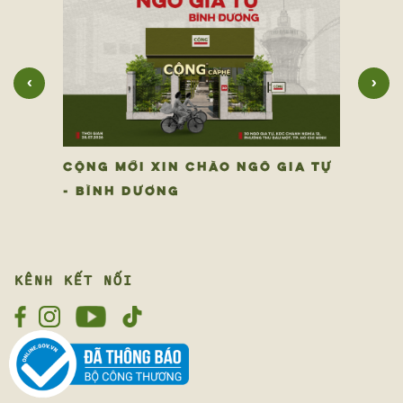
‹
›
CỘNG MỚI XIN CHÀO NGÔ GIA TỰ
- BÌNH DƯƠNG
KÊNH KẾT NỐI