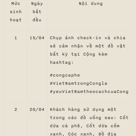
Mức
Ngày
Nội dung
sinh
bắt
hoạt
đầu
1
15/04
Chụp ảnh check-in và chia
sẻ cảm nhận về một đồ vật
bất kỳ tại Cộng kèm
hashtag:
#congcaphe
#VietNamtrongCongla
#yeuVietNamtheocachcuaCong
2
20/04
Khách hàng sử dụng một
trong các đồ uống sau: Cốt
dừa cà phê, Cốt dừa cốm
xanh, Cóc xanh, Đồ địa