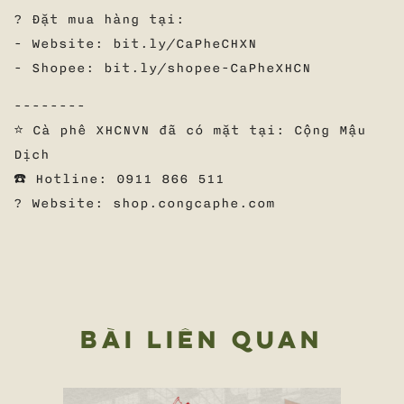
? Đặt mua hàng tại:
- Website: bit.ly/CaPheCHXN
- Shopee: bit.ly/shopee-CaPheXHCN
--------
⭐ Cà phê XHCNVN đã có mặt tại: Cộng Mậu
Dịch
☎️ Hotline: 0911 866 511
? Website: shop.congcaphe.com
BÀI LIÊN QUAN