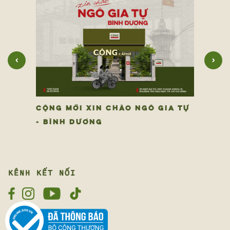
‹
›
CỘNG MỚI XIN CHÀO NGÔ GIA TỰ
- BÌNH DƯƠNG
KÊNH KẾT NỐI